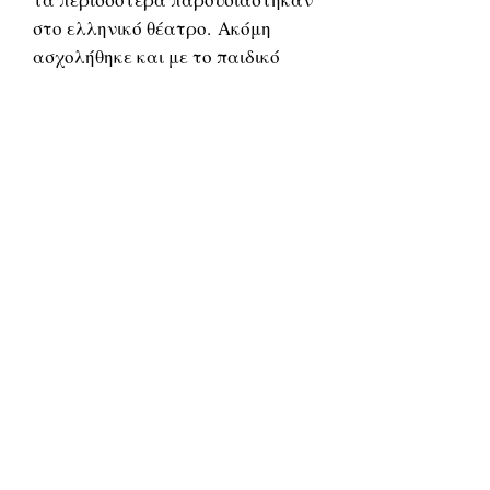
στο ελληνικό θέατρο. Ακόμη
ασχολήθηκε και με το παιδικό
θέατρο, καθώς επίσης έγραψε και
εικονογράφησε παιδικά βιβλία.
Το 2012 δέχθηκε έντονη κριτική
για τις θέσεις του όπως
δημοσιεύτηκαν από αρθρογραφία
του. Βιβλία του έχουν
μεταφραστεί σε πολλές γλώσσες.
Είναι μέλος της Εταιρείας
Συγγραφέων και της ΕΣΗΕΑ.
Σχετικά
προϊόντα