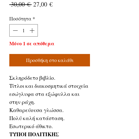
Κανονική
Τιμή
 30,00 € 
27,00 €
τιμή
Έκπτωσης
Ποσότητα
*
Μόνο 1 σε απόθεμα
Προσθήκη στο καλάθι
Σκληρόδετο βιβλίο.
Τίτλοι και διακοσμητικά στοιχεία
εσώγλυφα στα εξώφυλλα και
στην ράχη.
Καθαρεύουσα γλώσσα.
Πολύ καλή κατάσταση.
Εσωτερικό άθικτο.
ΤΥΠΟΙ ΠΟΛΙΤΙΚΗΣ