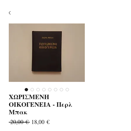
ΧΩΡΙΣΜΕΝΗ
ΟΙΚΟΓΕΝΕΙΑ - Περλ
Μπακ
Κανονική
Τιμή
 20,00 € 
18,00 €
τιμή
Έκπτωσης