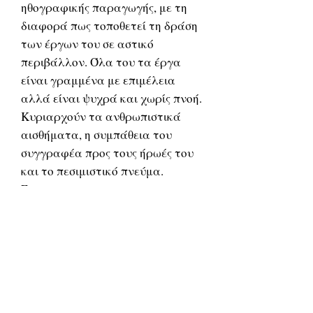
ηθογραφικής παραγωγής, με τη
διαφορά πως τοποθετεί τη δράση
των έργων του σε αστικό
περιβάλλον. Όλα του τα έργα
είναι γραμμένα με επιμέλεια
αλλά είναι ψυχρά και χωρίς πνοή.
Κυριαρχούν τα ανθρωπιστικά
αισθήματα, η συμπάθεια του
συγγραφέα προς τους ήρωές του
και το πεσιμιστικό πνεύμα.
Έργα του:
Διηγήματα 1920
Κίμων Ανδρεάδης - Οι νεμρώδ της
Λαυρεωτικής 1920
Το σπητάκι του γιαλού. Ι. Ν.
Σιδέρης, χ.χ. (1920)
Οδοιπορικαί εντυπώσεις και