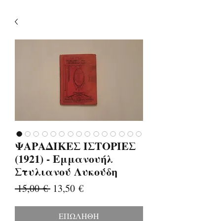
ΨΑΡΑΔΙΚΕΣ ΙΣΤΟΡΙΕΣ
(1921) - Εμμανουήλ
Στυλιανού Λυκούδη
Κανονική
Τιμή
 15,00 € 
13,50 €
τιμή
Έκπτωσης
ΕΠΩΛΗΘΗ