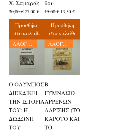
Χ. Σαμαράς
δου
Κανονική τιμή
Τιμή Έκπτωσης
Κανονική τιμή
Τιμή Έκπτωσης
30,00 €
27,00 €
15,00 €
13,50 €
Προσθήκη
Προσθήκη
στο καλάθι
στο καλάθι
ΛΑΟΓΡΑΦΙΑ
ΛΑΟΓΡΑΦΙΑ
Ο ΟΛΥΜΠΟΣ
Β'
ΔΙΕΚΔΙΚΕΙ
ΓΥΜΝΑΣΙΟ
ΤΗΝ ΙΣΤΟΡΙΑ
ΑΡΡΕΝΩΝ
ΤΟΥ: Η
ΛΑΡΙΣΗΣ (ΤΟ
ΔΩΔΩΝΗ
ΚΑΡΟΤΟ ΚΑΙ
ΤΟΥ
ΤΟ