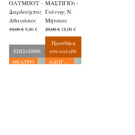
ΟΛΥΜΠΟΥ -
ΜΑΣΤΙΓΙΟ) -
Δαρδούμπας
Γιάννης Ν.
Αθανάσιος
Μήτσιου
Κανονική τιμή
Τιμή Έκπτωσης
Κανονική τιμή
Τιμή Έκπτωσης
10,00 €
9,00 €
20,00 €
18,00 €
Προσθήκη
ΕΠΩΛΗΘΗ
στο καλάθι
ΘΕΑΤΡΟ
ΛΑΟΓΡΑΦΙΑ
ΣΤΡΑΦΤΕΡΟ
Η
ΠΟΤΑΜΙ -
ΤΣΑΡΙΤΣΑΝ
Τσαρλς
Η ΚΑΙ ΤΑ
Μόργκαν
ΜΝΗΜΕΙΑ