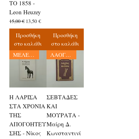
ΤΟ 1858 -
Leon Heuzey
Κανονική τιμή
Τιμή Έκπτωσης
15,00 €
13,50 €
Προσθήκη
Προσθήκη
στο καλάθι
στο καλάθι
ΜΕΛΕΤΕΣ
ΛΑΟΓΡΑΦΙΑ
Η ΛΑΡΙΣΑ
ΣΕΒΤΑΔΕΣ
ΣΤΑ ΧΡΟΝΙΑ
ΚΑΙ
ΤΗΣ
ΜΟΥΡΑΤΑ -
ΑΠΟΓΟΗΤΕΥ
Μαίρη Δ.
ΣΗΣ - Νίκος
Κωνσταντινί