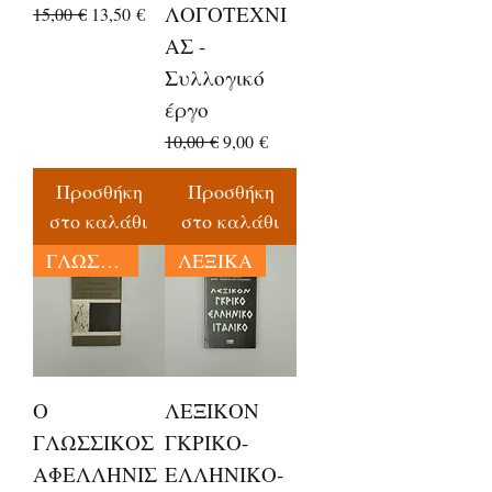
ΛΟΓΟΤΕΧΝΙ
Κανονική τιμή
Τιμή Έκπτωσης
15,00 €
13,50 €
ΑΣ -
Συλλογικό
έργο
Κανονική τιμή
Τιμή Έκπτωσης
10,00 €
9,00 €
Προσθήκη
Προσθήκη
στο καλάθι
στο καλάθι
ΓΛΩΣΣΟΛΟΓΙΑ
ΛΕΞΙΚΑ
Ο
ΛΕΞΙΚΟΝ
ΓΛΩΣΣΙΚΟΣ
ΓΚΡΙΚΟ-
ΑΦΕΛΛΗΝΙΣ
ΕΛΛΗΝΙΚΟ-