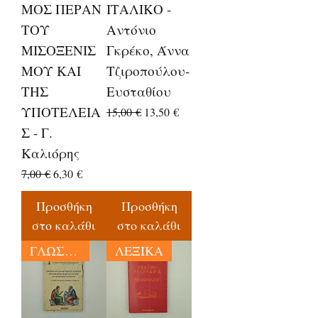
ΜΟΣ ΠΕΡΑΝ
ΙΤΑΛΙΚΟ -
ΤΟΥ
Αντόνιο
ΜΙΣΟΞΕΝΙΣ
Γκρέκο, Άννα
ΜΟΥ ΚΑΙ
Τζιροπούλου-
ΤΗΣ
Ευσταθίου
ΥΠΟΤΕΛΕΙΑ
Κανονική τιμή
Τιμή Έκπτωσης
15,00 €
13,50 €
Σ - Γ.
Καλιόρης
Κανονική τιμή
Τιμή Έκπτωσης
7,00 €
6,30 €
Προσθήκη
Προσθήκη
στο καλάθι
στο καλάθι
ΓΛΩΣΣΟΛΟΓΙΑ
ΛΕΞΙΚΑ