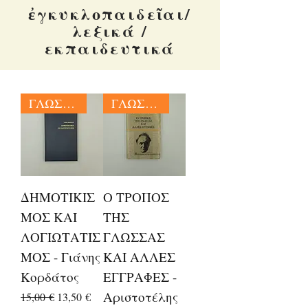
ἐγκυκλοπαιδεῖαι/
λεξικά /
εκπαιδευτικά
ΓΛΩΣΣΟΛΟΓΙΑ
ΓΛΩΣΣΟΛΟΓΙΑ
ΔΗΜΟΤΙΚΙΣ
Ο ΤΡΟΠΟΣ
ΜΟΣ ΚΑΙ
ΤΗΣ
ΛΟΓΙΩΤΑΤΙΣ
ΓΛΩΣΣΑΣ
ΜΟΣ - Γιάνης
ΚΑΙ ΑΛΛΕΣ
Κορδάτος
ΕΓΓΡΑΦΕΣ -
Αριστοτέλης
Κανονική τιμή
Τιμή Έκπτωσης
15,00 €
13,50 €