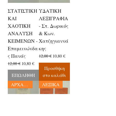
ΣΤΑΤΙΣΤΙΚΗ
ΥΔΑΤΙΚΗ
ΚΑΙ
ΛΕΞΙΓΡΑΦΙΑ
ΧΑΟΤΙΚΗ
- Στ. Δωρικός
ΑΝΑΛΥΣΗ
& Κων.
ΚΕΙΜΕΝΩΝ -
Χατζηγιαννά
Επαμεινώνδα
κης
ς Πανάς
Κανονική τιμή
Τιμή Έκπτωσης
12,00 €
10,80 €
Κανονική τιμή
Τιμή Έκπτωσης
12,00 €
10,80 €
Προσθήκη
ΕΠΩΛΗΘΗ
στο καλάθι
ΑΡΧΑΙΑ ΓΡΑΜΜΑΤΕΙΑ
ΛΕΞΙΚΑ