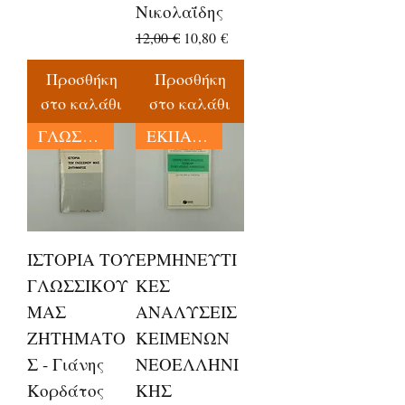
Νικολαΐδης
Κανονική τιμή
Τιμή Έκπτωσης
12,00 €
10,80 €
Προσθήκη
Προσθήκη
στο καλάθι
στο καλάθι
ΓΛΩΣΣΟΛΟΓΙΑ
ΕΚΠΑΙΔΕΥΣΗ
ΙΣΤΟΡΙΑ ΤΟΥ
ΕΡΜΗΝΕΥΤΙ
ΓΛΩΣΣΙΚΟΥ
ΚΕΣ
ΜΑΣ
ΑΝΑΛΥΣΕΙΣ
ΖΗΤΗΜΑΤΟ
ΚΕΙΜΕΝΩΝ
Σ - Γιάνης
ΝΕΟΕΛΛΗΝΙ
Κορδάτος
ΚΗΣ