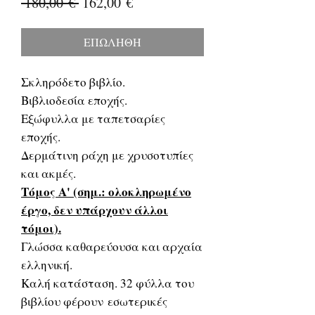
Κανονική
Τιμή
 180,00 € 
162,00 €
τιμή
Έκπτωσης
ΕΠΩΛΗΘΗ
Σκληρόδετο βιβλίο.
Βιβλιοδεσία εποχής.
Εξώφυλλα με ταπετσαρίες
εποχής.
Δερμάτινη ράχη με χρυσοτυπίες
και ακμές.
Τόμος Α' (σημ.: ολοκληρωμένο
έργο, δεν υπάρχουν άλλοι
τόμοι).
Γλώσσα καθαρεύουσα και αρχαία
ελληνική.
Καλή κατάσταση. 32 φύλλα του
βιβλίου φέρουν εσωτερικές