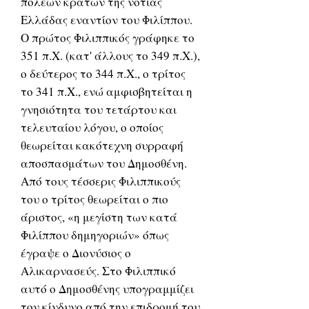
πόλεων κρατών της νότιας
Ελλάδας εναντίον του Φιλίππου.
Ο πρώτος Φιλιππικός γράφηκε το
351 π.Χ. (κατ' άλλους το 349 π.Χ.),
ο δεύτερος το 344 π.Χ., ο τρίτος
το 341 π.Χ., ενώ αμφισβητείται η
γνησιότητα του τετάρτου και
τελευταίου λόγου, ο οποίος
θεωρείται κακότεχνη συρραφή
αποσπασμάτων του Δημοσθένη.
Από τους τέσσερις Φιλιππικούς
του ο τρίτος θεωρείται ο πιο
άριστος, «η μεγίστη των κατά
Φιλίππου δημηγοριών» όπως
έγραψε ο Διονύσιος ο
Αλικαρνασεύς. Στο Φιλιππικό
αυτό ο Δημοσθένης υπογραμμίζει
τον κίνδυνο από την επιδρομή του