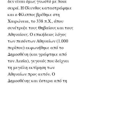
δεν είναι όμως γνωστό με ποια
σειρά. Η Όλυνθος καταστράφηκε
και ο Φίλιππος βρέθηκε στη
Χαιρώνεια, το 338 π.Χ., όπου
συνέτριψε τους Θηβαίους και τους
Αθηναίους. Ο επικήδειος λόγος
των πεσόντων Αθηναίων (1.000
περίπου) εκφωνήθηκε από το
Δημοσθένη (και γράφτηκε από
τον Λυσία), γεγονός που δείχνει
τη μεγάλη εκτίμηση των
Αθηναίων προς αυτόν. Ο
Δημοσθένης και ύστερα από τη
μάχη της Χαιρωνείας δεν έπαψε
να εμπνέεται από
αντιμακεδονικά αισθήματα.
Κωνσταντίνος
Ο