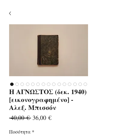
Η ΑΓΝΩΣΤΟΣ (δεκ. 1940)
[εικονογραφημένο] -
Αλεξ. Μπισσόν
Κανονική
Τιμή
 40,00 € 
36,00 €
τιμή
Έκπτωσης
Ποσότητα
*