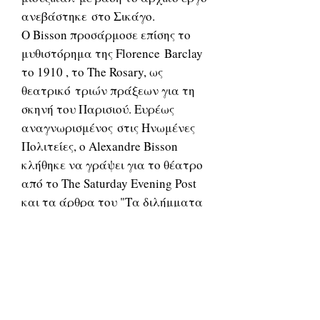
ανεβάστηκε στο Σικάγο.
Ο Bisson προσάρμοσε επίσης το
μυθιστόρημα της Florence Barclay
το 1910 , το The Rosary, ως
θεατρικό τριών πράξεων για τη
σκηνή του Παρισιού. Ευρέως
αναγνωρισμένος στις Ηνωμένες
Πολιτείες, ο Alexandre Bisson
κλήθηκε να γράψει για το θέατρο
από το The Saturday Evening Post
και τα άρθρα του "Τα διλήμματα
του θεάτρου" και το "How the
World Contributes to the American
Stage" δημοσιεύθηκαν το 1912.
Ο Alexandre Bisson πέθανε στο
Παρίσι το 1912 σε ηλικία 63 ετών.