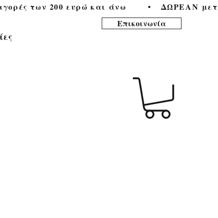
ορές των 200 ευρώ και άνω        •   
Επικοινωνία
ίες