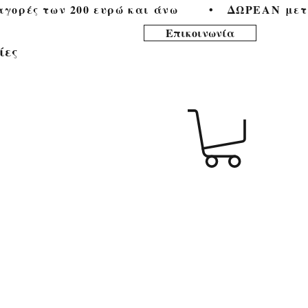
ορές των 200 ευρώ και άνω        •   
Επικοινωνία
ίες