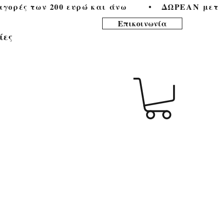
ορές των 200 ευρώ και άνω        •   
Επικοινωνία
ίες