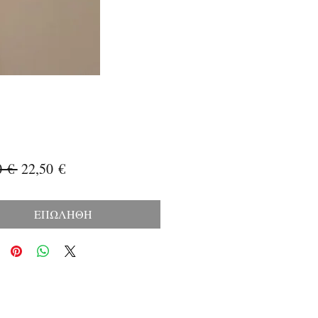
Κανονική
Τιμή
0 € 
22,50 €
τιμή
Έκπτωσης
ΕΠΩΛΗΘΗ