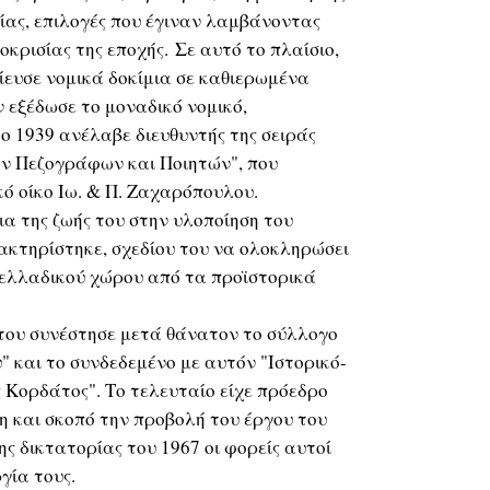
ίας, επιλογές που έγιναν λαμβάνοντας
κρισίας της εποχής. Σε αυτό το πλαίσιο,
ίευσε νομικά δοκίμια σε καθιερωμένα
 εξέδωσε το μοναδικό νομικό,
το 1939 ανέλαβε διευθυντής της σειράς
ν Πεζογράφων και Ποιητών", που
ό οίκο Ιω. & Π. Ζαχαρόπουλου.
α της ζωής του στην υλοποίηση του
ακτηρίστηκε, σχεδίου του να ολοκληρώσει
υ ελλαδικού χώρου από τα προϊστορικά
ου συνέστησε μετά θάνατον το σύλλογο
" και το συνδεδεμένο με αυτόν "Ιστορικό-
ς Κορδάτος". Το τελευταίο είχε πρόεδρο
η και σκοπό την προβολή του έργου του
ης δικτατορίας του 1967 οι φορείς αυτοί
γία τους.