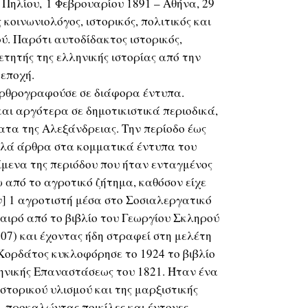
Πηλίου, 1 Φεβρουαρίου 1891 – Αθήνα, 29
κοινωνιολόγος, ιστορικός, πολιτικός και
ύ. Παρότι αυτοδίδακτος ιστορικός,
ητής της ελληνικής ιστορίας από την
εποχή.
αρθρογραφούσε σε διάφορα έντυπα.
αι αργότερα σε δημοτικιστικά περιοδικά,
τα της Αλεξάνδρειας. Την περίοδο έως
λλά άρθρα στα κομματικά έντυπα του
μενα της περιόδου που ήταν ενταγμένος
 από το αγροτικό ζήτημα, καθόσον είχε
όν] 1 αγροτιστή μέσα στο Σοσιαλεργατικό
αιρό από το βιβλίο του Γεωργίου Σκληρού
907) και έχοντας ήδη στραφεί στη μελέτη
 Κορδάτος κυκλοφόρησε το 1924 το βιβλίο
ηνικής Επαναστάσεως του 1821. Ήταν ένα
στορικού υλισμού και της μαρξιστικής
 προκαλώντας ποικίλες και έντονες