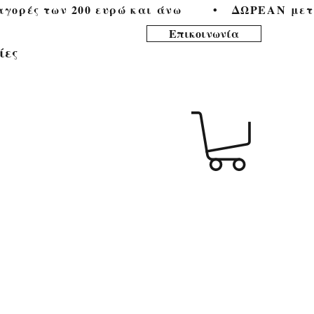
ορές των 200 ευρώ και άνω        •   
Επικοινωνία
ίες