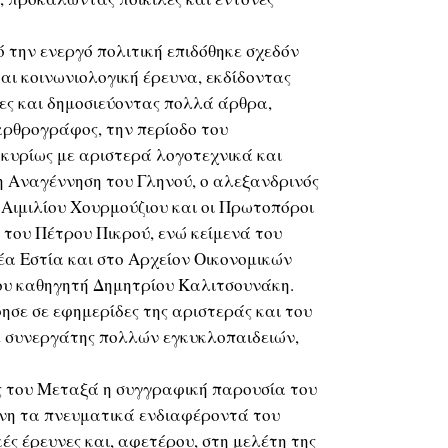
την ενεργό πολιτική επιδόθηκε σχεδόν
και κοινωνιολογική έρευνα, εκδίδοντας
ες και δημοσιεύοντας πολλά άρθρα,
 αρθρογράφος, την περίοδο του
κυρίως με αριστερά λογοτεχνικά και
 η Αναγέννηση του Γληνού, ο αλεξανδρινός
 Αιμιλίου Χουρμούζιου και οι Πρωτοπόροι
του Πέτρου Πικρού, ενώ κείμενά του
α Εστία και στο Αρχείον Οικονομικών
ου καθηγητή Δημητρίου Καλιτσουνάκη.
σε σε εφημερίδες της αριστεράς και του
 συνεργάτης πολλών εγκυκλοπαιδειών,
ς του Μεταξά η συγγραφική παρουσία του
είνη τα πνευματικά ενδιαφέροντά του
ές έρευνες και, αφετέρου, στη μελέτη της