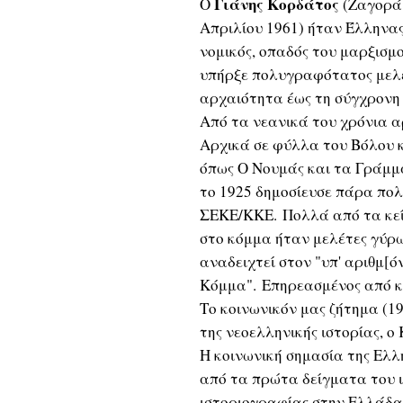
Γιάνης Κορδάτος
Ο
(Ζαγορά 
Απριλίου 1961) ήταν Έλληνας 
νομικός, οπαδός του μαρξισμο
υπήρξε πολυγραφότατος μελετ
αρχαιότητα έως τη σύγχρονη 
Από τα νεανικά του χρόνια 
Αρχικά σε φύλλα του Βόλου κ
όπως Ο Νουμάς και τα Γράμμα
το 1925 δημοσίευσε πάρα πο
ΣΕΚΕ/ΚΚΕ. Πολλά από τα κεί
στο κόμμα ήταν μελέτες γύρω
αναδειχτεί στον "υπ' αριθμ[
Κόμμα". Επηρεασμένος από κ
Το κοινωνικόν μας ζήτημα (1
της νεοελληνικής ιστορίας, ο
Η κοινωνική σημασία της Ελλ
από τα πρώτα δείγματα του ι
ιστοριογραφίας στην Ελλάδα,