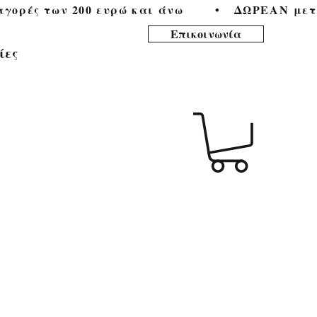
ορές των 200 ευρώ και άνω        •   
Επικοινωνία
ίες