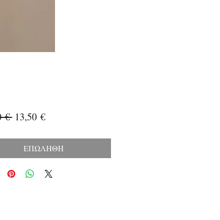
Κανονική
Τιμή
0 € 
13,50 €
τιμή
Έκπτωσης
ΕΠΩΛΗΘΗ