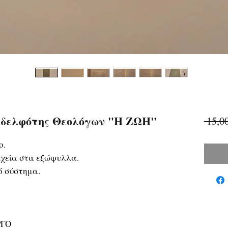
δελφότης Θεολόγων "Η ΖΩΗ"
 15,0
ο.
χεία στα εξώφυλλα.
ό σύστημα.
ΡΓΟ