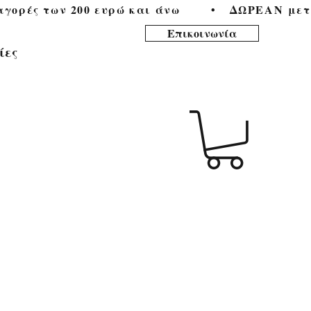
ορές των 200 ευρώ και άνω        •   
Επικοινωνία
ίες