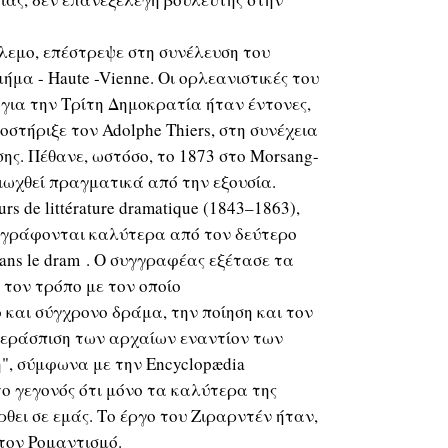
εμο, επέστρεψε στη συνέλευση του
μα - Haute -Vienne. Οι ορλεανιστικές του
υ για την Τρίτη Δημοκρατία ήταν έντονες,
στήριξε τον Adolphe Thiers, στη συνέχεια
σης. Πέθανε, ωστόσο, το 1873 στο Morsang-
κδιωχθεί πραγματικά από την εξουσία.
rs de littérature dramatique (1843–1863),
ριγράφονται καλύτερα από τον δεύτερο
 dans le dram . Ο συγγραφέας εξέτασε τα
τον τρόπο με τον οποίο
 και σύγχρονο δράμα, την ποίηση και τον
υπεράσπιση των αρχαίων εναντίον των
", σύμφωνα με την Encyclopædia
 το γεγονός ότι μόνο τα καλύτερα της
θει σε εμάς. Το έργο του Ζιραρντέν ήταν,
 τον Ρομαντισμό.