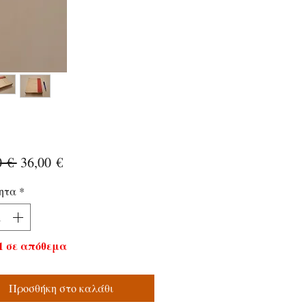
Κανονική
Τιμή
0 € 
36,00 €
τιμή
Έκπτωσης
ητα
*
1 σε απόθεμα
Προσθήκη στο καλάθι