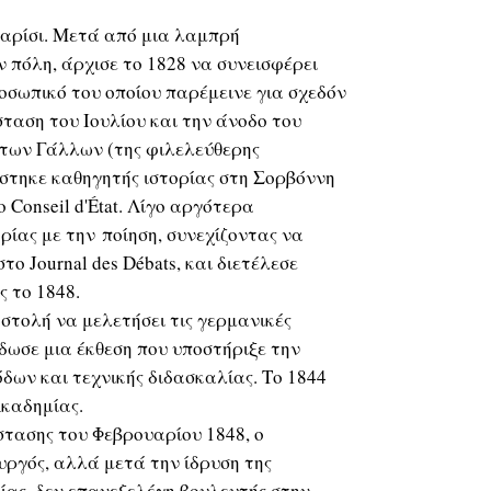
Παρίσι. Μετά από μια λαμπρή
 πόλη, άρχισε το 1828 να συνεισφέρει
προσωπικό του οποίου παρέμεινε για σχεδόν
ταση του Ιουλίου και την άνοδο του
 των Γάλλων (της φιλελεύθερης
ίστηκε καθηγητής ιστορίας στη Σορβόννη
 Conseil d'État. Λίγο αργότερα
ρίας με την ποίηση, συνεχίζοντας να
ο Journal des Débats, και διετέλεσε
ς το 1848.
στολή να μελετήσει τις γερμανικές
δωσε μια έκθεση που υποστήριξε την
ων και τεχνικής διδασκαλίας. Το 1844
Ακαδημίας.
τασης του Φεβρουαρίου 1848, ο
υργός, αλλά μετά την ίδρυση της
ας, δεν επανεξελέγη βουλευτής στην