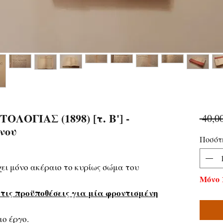
ΓΙΑΣ (1898) [τ. Β'] -
 40,0
νου
Ποσότ
ει μόνο ακέραιο το κυρίως σώμα του
Μόνο 
ς τις προϋποθέσεις για μία φροντισμένη
ο έργο.