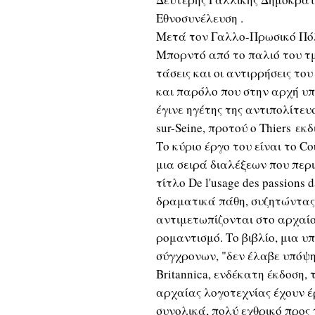
Εθνοσυνέλευση .
Μετά τον Γαλλο-Πρωσικό Πόλ
Μπορντό από το παλιό του τμή
τάσεις και οι αντιρρήσεις το
και παρόλο που στην αρχή υπο
έγινε ηγέτης της αντιπολίτευ
sur-Seine, προτού ο Thiers ε
Το κύριο έργο του είναι το Cou
μια σειρά διαλέξεων που πε
τίτλο De l'usage des passions
δραματικά πάθη, συζητώντας 
αντιμετωπίζονται στο αρχαίο
ρομαντισμό. Το βιβλίο, μια 
σύγχρονων, "δεν έλαβε υπόψη
Britannica, ενδέκατη έκδοση,
αρχαίας λογοτεχνίας έχουν έρ
συνολικά, πολύ εχθρικό προς