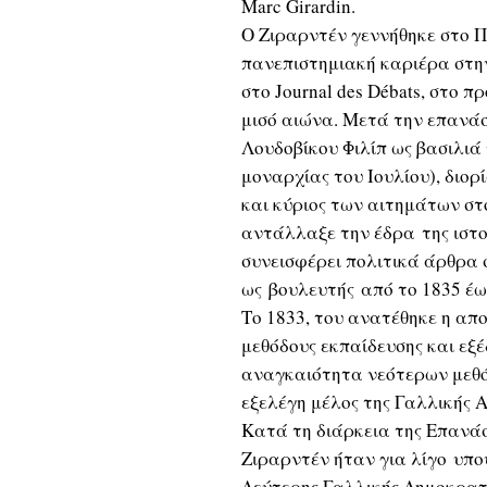
Marc Girardin.
Ο Ζιραρντέν γεννήθηκε στο 
πανεπιστημιακή καριέρα στην
στο Journal des Débats, στο 
μισό αιώνα. Μετά την επανάσ
Λουδοβίκου Φιλίπ ως βασιλιά
μοναρχίας του Ιουλίου), διορ
και κύριος των αιτημάτων στο
αντάλλαξε την έδρα της ιστο
συνεισφέρει πολιτικά άρθρα στ
ως βουλευτής από το 1835 έω
Το 1833, του ανατέθηκε η απο
μεθόδους εκπαίδευσης και εξέ
αναγκαιότητα νεότερων μεθόδ
εξελέγη μέλος της Γαλλικής 
Κατά τη διάρκεια της Επανάσ
Ζιραρντέν ήταν για λίγο υπο
Δεύτερης Γαλλικής Δημοκρατί