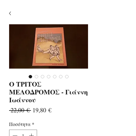
Ο ΤΡΙΤΟΣ
ΜΕΛΟΔΡΟΜΟΣ - Γιάννη
Ιωάννου
Κανονική
Τιμή
 22,00 € 
19,80 €
τιμή
Έκπτωσης
Ποσότητα
*