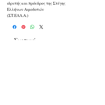
ιδρυτής και πρόεδρος της Στέγης
Ελλήνων Αιμοδοτών
(ΣΤ.ΕΛΛ.Α.)
Σχετικά
προϊόντα
ΔΟΚΙΜΙΑ
ΔΟΚΙΜΙΑ