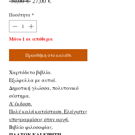
Κανονική
Τιμή
 30,00 € 
27,00 €
τιμή
Έκπτωσης
Ποσότητα
*
Μόνο 1 σε απόθεμα
Προσθήκη στο καλάθι
Χαρτόδετο βιβλίο.
Εξώφυλλα με αυτιά.
Δημοτική γλώσσα, πολυτονικό
σύστημα.
Α' έκδοση.
Πολύ καλή κατάσταση. Ελάχιστες
υπογραμμίσεις στην αρχή.
Βιβλίο φιλοσοφίας.
ΠΛΑΤΩΝ ΚΑΙ ΚΡΗΤΗ