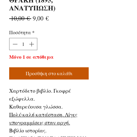
ΑΝΑΤΥΠΩΣΗ)
Κανονική
Τιμή
 10,00 € 
9,00 €
τιμή
Έκπτωσης
Ποσότητα
*
Μόνο 1 σε απόθεμα
Προσθήκη στο καλάθι
Χαρτόδετο βιβλίο. Γκοφρέ
εξώφυλλα.
Καθαρεύουσα γλώσσα.
Πολύ καλή κατάσταση. Λίγες
υπογραμμίσεις στην αρχή.
Βιβλίο ιστορίας.