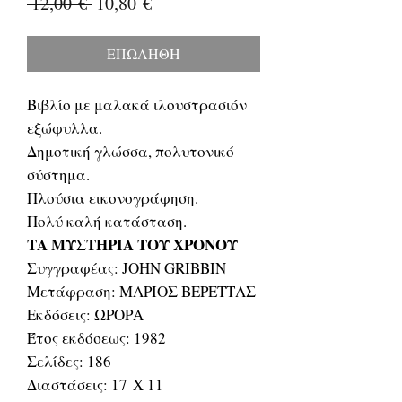
Κανονική
Τιμή
 12,00 € 
10,80 €
τιμή
Έκπτωσης
ΕΠΩΛΗΘΗ
Βιβλίο με μαλακά ιλουστρασιόν
εξώφυλλα.
Δημοτική γλώσσα, πολυτονικό
σύστημα.
Πλούσια εικονογράφηση.
Πολύ καλή κατάσταση.
ΤΑ ΜΥΣΤΗΡΙΑ ΤΟΥ ΧΡΟΝΟΥ
Συγγραφέας: JOHN GRIBBIN
Μετάφραση: ΜΑΡΙΟΣ ΒΕΡΕΤΤΑΣ
Εκδόσεις: ΩΡΟΡΑ
Έτος εκδόσεως: 1982
Σελίδες: 186
Διαστάσεις: 17 Χ 11