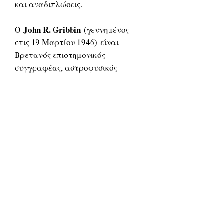
και αναδιπλώσεις.
John R. Gribbin
Ο
(γεννημένος
στις 19 Μαρτίου 1946) είναι
Βρετανός επιστημονικός
συγγραφέας, αστροφυσικός
και συνεργάτης στην αστρονομία
στο Πανεπιστήμιο του Sussex. Τα
γραπτά του περιλαμβάνουν την
κβαντική φυσική, την ανθρώπινη
εξέλιξη, την κλιματική αλλαγή,
την υπερθέρμανση του πλανήτη,
την προέλευση του σύμπαντος και
βιογραφίες διάσημων
επιστημόνων. Γράφει επίσης
επιστημονική φαντασία.