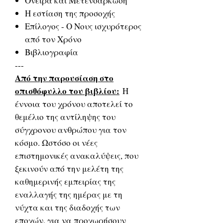
Όνειρα και Μετενσάρκωση
Η εστίαση της προσοχής
Επίλογος - Ο Νους ισχυρότερος
από τον Χρόνο
Βιβλιογραφία
---
Από την παρουσίαση στο
οπισθόφυλλο του βιβλίου:
Η
έννοια του χρόνου αποτελεί το
θεμέλιο της αντίληψης του
σύγχρονου ανθρώπου για τον
κόσμο. Ωστόσο οι νέες
επιστημονικές ανακαλύψεις, που
ξεκινούν από την μελέτη της
καθημερινής εμπειρίας της
εναλλαγής της ημέρας με τη
νύχτα και της διαδοχής των
εποχών, για να προχωρήσουν