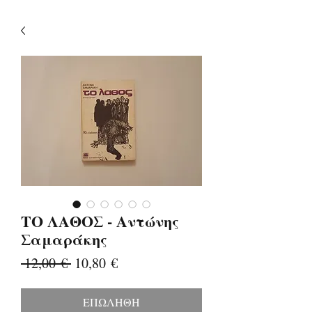
ΤΟ ΛΑΘΟΣ - Αντώνης
Σαμαράκης
Κανονική
Τιμή
 12,00 € 
10,80 €
τιμή
Έκπτωσης
ΕΠΩΛΗΘΗ