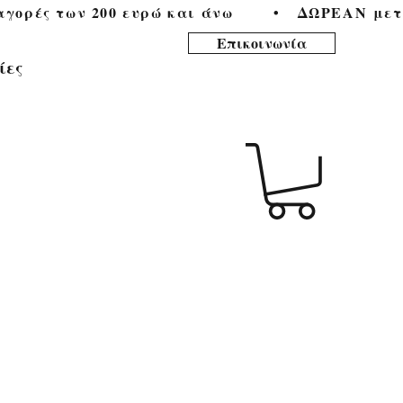
ορές των 200 ευρώ και άνω        •   
Επικοινωνία
ίες