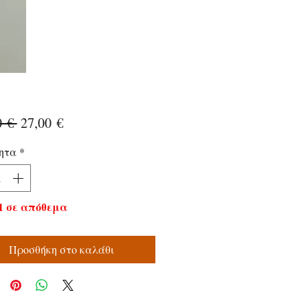
Κανονική
Τιμή
0 € 
27,00 €
τιμή
Έκπτωσης
ητα
*
1 σε απόθεμα
Προσθήκη στο καλάθι