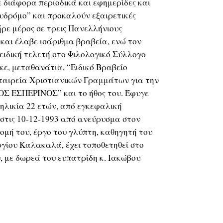
ε διάφορα περιοδικά και εφημερίδες και
υδρόμο” και προκαλούν εξαιρετικές
ήρε μέρος σε τρεις Πανελλήνιους
και έλαβε ισάριθμα βραβεία, ενώ τον
 ειδική τελετή στο Φιλολογικό Σύλλογο
ε, μεταθανάτια, “Ειδικό Βραβείο
Εταιρεία Χριστιανικών Γραμμάτων για την
Σ ΕΣΠΕΡΙΝΟΣ” και το ήθος του. Έφυγε
ε ηλικία 22 ετών, από εγκεφαλική
στις 10-12-1993 από ανεύρυσμα στον
μή του, έργο του γλύπτη, καθηγητή του
γίου Καλακαλά, έχει τοποθετηθεί στο
 με δωρεά του ευπατρίδη κ. Ιακώβου