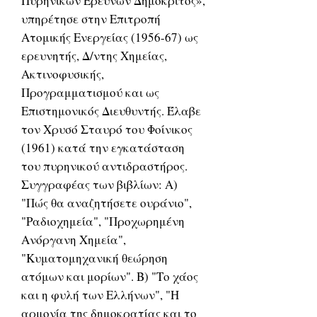
Πυρηνικών Ερευνών Δημόκριτος»,
υπηρέτησε στην Επιτροπή
Ατομικής Ενεργείας (1956-67) ως
ερευνητής, Δ/ντης Χημείας,
Ακτινοφυσικής,
Προγραμματισμού και ως
Επιστημονικός Διευθυντής. Έλαβε
τον Χρυσό Σταυρό του Φοίνικος
(1961) κατά την εγκατάσταση
του πυρηνικού αντιδραστήρος.
Συγγραφέας των βιβλίων: Α)
"Πώς θα αναζητήσετε ουράνιο",
"Ραδιοχημεία", "Προχωρημένη
Ανόργανη Χημεία",
"Κυματομηχανική θεώρηση
ατόμων και μορίων". Β) "Το χάος
και η φυλή των Ελλήνων", "Η
αρμονία της δημοκρατίας και το