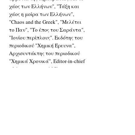
χάος των Ελλήνων", "Τάξη και
χάος η μοίρα των Ελλήνων",
"Chaos and the Greek", "Μελέτει
το Παν", "Το έπος του Σαράντα",
"Ιονίου περίπλους". Εκδότης του
περιοδικού "Χημική Έρευνα",
Αρχισυντάκτης του περιοδικού
"Χημικά Χρονικά", Editor-in-chief
of the inter, journal "Chimica
Chronica-New-Series".
Αντιπροσώπευσε την Ελλάδα στις
Βρυξέλλες κατά την σύναψη 1ης
Πρώτης Ευρωπαϊκής Συμφωνίας
Επιστημονικών και Τεχνολογικών
Προγραμμάτων (1971).
Ερευνητικό έργο στους τομείς: α)
Ραδιοχημείας, β) Αναλυτικής