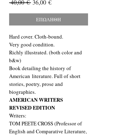
Κανονική
Τιμή
 40,00 € 
36,00 €
τιμή
Έκπτωσης
ΕΠΩΛΗΘΗ
Hard cover. Cloth-bound.
Very good condition.
Richly illustrated. (both color and
b&w)
Book detailing the history of
American literature. Full of short
stories, poetry, prose and
biographies.
AMERICAN WRITERS
REVISED EDITION
Writers:
TOM PEETE CROSS (Professor of
English and Comparative Literature,