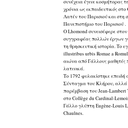
συνέχεια έγινε κοσμήτορας τη
χρόνια ως εκπαιδευτικός στο 
Λατέν του Παρισιού και στη 
Πανεπιστήμιο του Παρισιού .
Ο Lhomond συνεισέφερε στον 
συγγραφέας πολλών έργων γι
τη θρησκευτική ιστορία. Το εγ
illustribus urbis Romae a Rom
αιώνα από Γάλλους μαθητές π
λατινικά.
Το 1792 φυλακίστηκε επειδή 
Σύνταγμα του Κλήρου, αλλά 
παρέμβαση του Jean-Lambert 
στο Collège du Cardinal-Lem
Γάλλο γλύπτη Eugène-Louis L
Chaulnes.