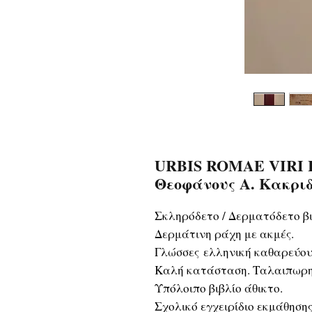
URBIS ROMAE VIRI I
Θεοφάνους Α. Κακρι
Σκληρόδετο / Δερματόδετο βι
Δερμάτινη ράχη με ακμές.
Γλώσσες ελληνική καθαρεύουσ
Καλή κατάσταση. Ταλαιπωρη
Υπόλοιπο βιβλίο άθικτο.
Σχολικό εγχειρίδιο εκμάθησης