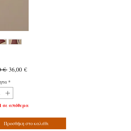
Κανονική
Τιμή
0 € 
36,00 €
τιμή
Έκπτωσης
ητα
*
1 σε απόθεμα
Προσθήκη στο καλάθι