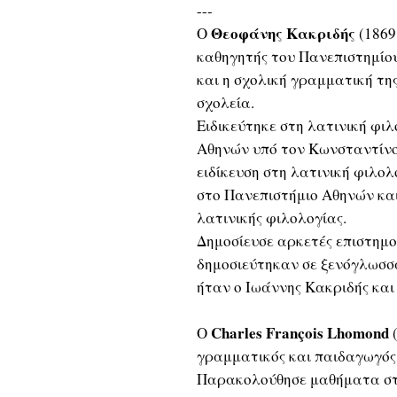
---
Θεοφάνης Κακριδής
Ο
(1869
καθηγητής του Πανεπιστημίο
και η σχολική γραμματική της
σχολεία.
Ειδικεύτηκε στη λατινική φι
Αθηνών υπό τον Κωνσταντίνο 
ειδίκευση στη λατινική φιλο
στο Πανεπιστήμιο Αθηνών και
λατινικής φιλολογίας.
Δημοσίευσε αρκετές επιστημο
δημοσιεύτηκαν σε ξενόγλωσσα
ήταν ο Ιωάννης Κακριδής και
Charles François Lhomond
Ο
(
γραμματικός και παιδαγωγός 
Παρακολούθησε μαθήματα στο C