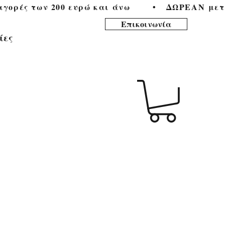
ορές των 200 ευρώ και άνω        •   
Επικοινωνία
ίες