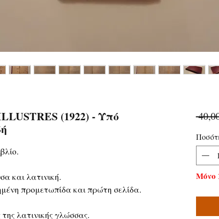
LLUSTRES (1922) - Υπό
 40,0
δή
Ποσότ
βλίο.
Μόνο 
α και λατινική.
μένη προμετωπίδα και πρώτη σελίδα.
 της λατινικής γλώσσας.