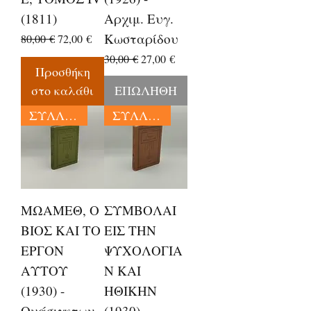
(1811)
Αρχιμ. Ευγ.
Κωσταρίδου
Κανονική τιμή
Τιμή Έκπτωσης
80,00 €
72,00 €
Κανονική τιμή
Τιμή Έκπτωσης
30,00 €
27,00 €
Προσθήκη
στο καλάθι
ΕΠΩΛΗΘΗ
ΣΥΛΛΕΚΤΙΚΑ
ΣΥΛΛΕΚΤΙΚΑ
ΜΩΑΜΕΘ, Ο
ΣΥΜΒΟΛΑΙ
ΒΙΟΣ ΚΑΙ ΤΟ
ΕΙΣ ΤΗΝ
ΕΡΓΟΝ
ΨΥΧΟΛΟΓΙΑ
ΑΥΤΟΥ
Ν ΚΑΙ
(1930) -
ΗΘΙΚΗΝ
Ουάσιγκτων
(1930) -