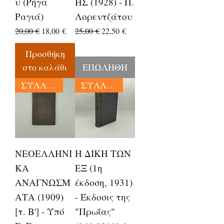
υ (Ρήγα
ΗΣ (1928) - Π.
Ραγιά)
Λορεντζάτου
Κανονική τιμή
Τιμή Έκπτωσης
Κανονική τιμή
Τιμή Έκπτωσης
20,00 €
18,00 €
25,00 €
22,50 €
Προσθήκη
στο καλάθι
ΕΠΩΛΗΘΗ
ΣΥΛΛΕΚΤΙΚΑ
ΣΥΛΛΕΚΤΙΚΑ
ΝΕΟΕΛΛΗΝΙ
Η ΔΙΚΗ ΤΩΝ
ΚΑ
ΕΞ (1η
ΑΝΑΓΝΩΣΜ
έκδοση, 1931)
ΑΤΑ (1909)
- Έκδοσις της
[τ. Β'] - Υπό
"Πρωΐας"