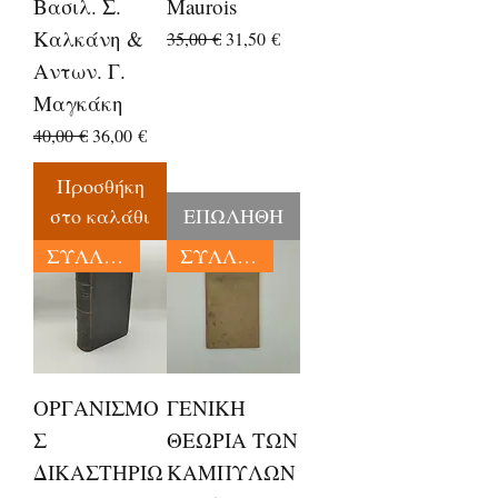
Βασιλ. Σ.
Maurois
Καλκάνη &
Κανονική τιμή
Τιμή Έκπτωσης
35,00 €
31,50 €
Αντων. Γ.
Μαγκάκη
Κανονική τιμή
Τιμή Έκπτωσης
40,00 €
36,00 €
Προσθήκη
στο καλάθι
ΕΠΩΛΗΘΗ
ΣΥΛΛΕΚΤΙΚΑ
ΣΥΛΛΕΚΤΙΚΑ
ΟΡΓΑΝΙΣΜΟ
ΓΕΝΙΚΗ
Σ
ΘΕΩΡΙΑ ΤΩΝ
ΔΙΚΑΣΤΗΡΙΩ
ΚΑΜΠΥΛΩΝ