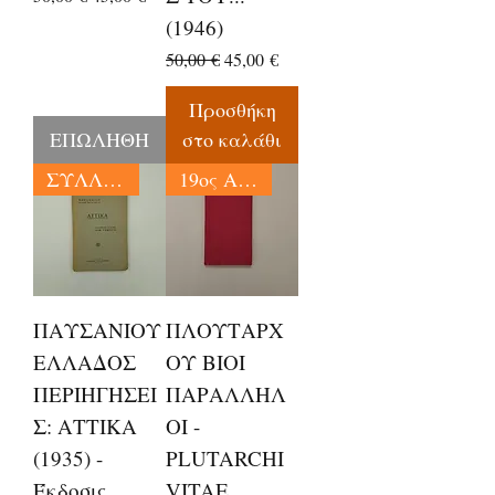
(1946)
Κανονική τιμή
Τιμή Έκπτωσης
50,00 €
45,00 €
Προσθήκη
ΕΠΩΛΗΘΗ
στο καλάθι
ΣΥΛΛΕΚΤΙΚΑ
19ος ΑΙΩΝΑΣ
ΠΑΥΣΑΝΙΟΥ
ΠΛΟΥΤΑΡΧ
ΕΛΛΑΔΟΣ
ΟΥ ΒΙΟΙ
ΠΕΡΙΗΓΗΣΕΙ
ΠΑΡΑΛΛΗΛ
Σ: ΑΤΤΙΚΑ
ΟΙ -
(1935) -
PLUTARCHI
Έκδοσις
VITAE