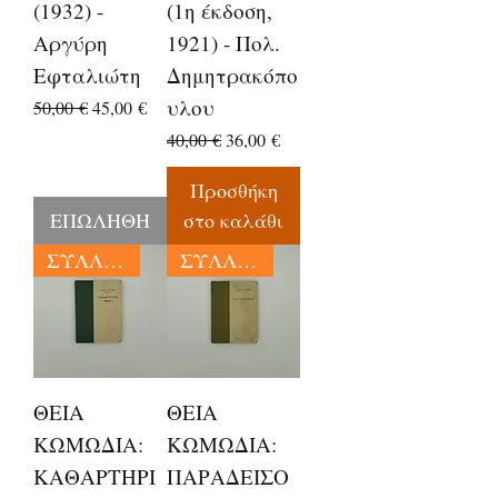
(1932) -
(1η έκδοση,
Αργύρη
1921) - Πολ.
Εφταλιώτη
Δημητρακόπο
υλου
Κανονική τιμή
Τιμή Έκπτωσης
50,00 €
45,00 €
Κανονική τιμή
Τιμή Έκπτωσης
40,00 €
36,00 €
Προσθήκη
ΕΠΩΛΗΘΗ
στο καλάθι
ΣΥΛΛΕΚΤΙΚΑ
ΣΥΛΛΕΚΤΙΚΑ
ΘΕΙΑ
ΘΕΙΑ
ΚΩΜΩΔΙΑ:
ΚΩΜΩΔΙΑ:
ΚΑΘΑΡΤΗΡΙ
ΠΑΡΑΔΕΙΣΟ