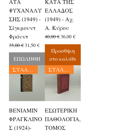
ΑΤΑ
ΚΑΤΑ ΤΗΣ
ΨΥΧΑΝΑΛΥ
ΕΛΛΑΔΟΣ
ΣΗΣ (1949) -
(1949) - Αχ.
Σίγκμουντ
Α. Κύρου
Φρόυντ
Κανονική τιμή
Τιμή Έκπτωσης
40,00 €
36,00 €
Κανονική τιμή
Τιμή Έκπτωσης
35,00 €
31,50 €
Προσθήκη
ΕΠΩΛΗΘΗ
στο καλάθι
ΣΥΛΛΕΚΤΙΚΑ
ΣΥΛΛΕΚΤΙΚΑ
ΒΕΝΙΑΜΙΝ
ΕΣΩΤΕΡΙΚΗ
ΦΡΑΓΚΛΙΝΟ
ΠΑΘΟΛΟΓΙΑ,
Σ (1924)-
ΤΟΜΟΣ