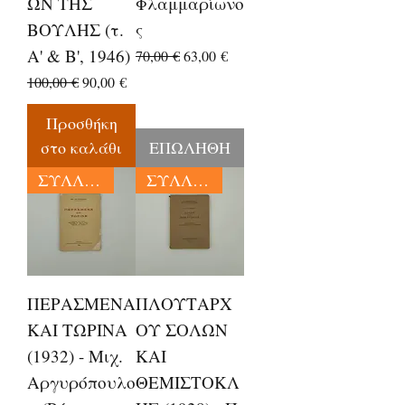
ΩΝ ΤΗΣ
Φλαμμαρίωνο
ΒΟΥΛΗΣ (τ.
ς
Α' & Β', 1946)
Κανονική τιμή
Τιμή Έκπτωσης
70,00 €
63,00 €
Κανονική τιμή
Τιμή Έκπτωσης
100,00 €
90,00 €
Προσθήκη
στο καλάθι
ΕΠΩΛΗΘΗ
ΣΥΛΛΕΚΤΙΚΑ
ΣΥΛΛΕΚΤΙΚΑ
ΠΕΡΑΣΜΕΝΑ
ΠΛΟΥΤΑΡΧ
ΚΑΙ ΤΩΡΙΝΑ
ΟΥ ΣΟΛΩΝ
(1932) - Μιχ.
ΚΑΙ
Αργυρόπουλο
ΘΕΜΙΣΤΟΚΛ