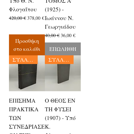
Υπό Θ. Ν.
ΤΟΜΟΣ Α'
Φλογαΐτου
(1925) -
Ιωάννου Ν.
Κανονική τιμή
Τιμή Έκπτωσης
420,00 €
378,00 €
Γεωργιάδου
Κανονική τιμή
Τιμή Έκπτωσης
40,00 €
36,00 €
Προσθήκη
στο καλάθι
ΕΠΩΛΗΘΗ
ΣΥΛΛΕΚΤΙΚΑ
ΣΥΛΛΕΚΤΙΚΑ
ΕΠΙΣΗΜΑ
Ο ΘΕΟΣ ΕΝ
ΠΡΑΚΤΙΚΑ
ΤΗ ΦΥΣΕΙ
ΤΩΝ
(1907) - Υπό
ΣΥΝΕΔΡΙΑΣΕ
Κ.