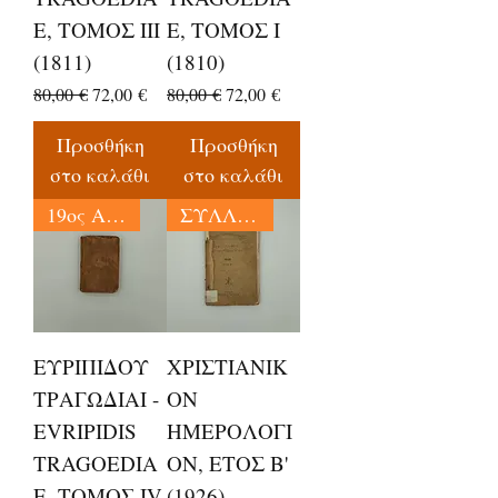
E, ΤΟΜΟΣ III
E, ΤΟΜΟΣ I
(1811)
(1810)
Κανονική τιμή
Τιμή Έκπτωσης
Κανονική τιμή
Τιμή Έκπτωσης
80,00 €
72,00 €
80,00 €
72,00 €
Προσθήκη
Προσθήκη
στο καλάθι
στο καλάθι
19ος ΑΙΩΝΑΣ
ΣΥΛΛΕΚΤΙΚΑ
ΕΥΡΙΠΙΔΟΥ
ΧΡΙΣΤΙΑΝΙΚ
ΤΡΑΓΩΔΙΑΙ -
ΟΝ
EVRIPIDIS
ΗΜΕΡΟΛΟΓΙ
TRAGOEDIA
ΟΝ, ΕΤΟΣ Β'
E, ΤΟΜΟΣ IV
(1926) -