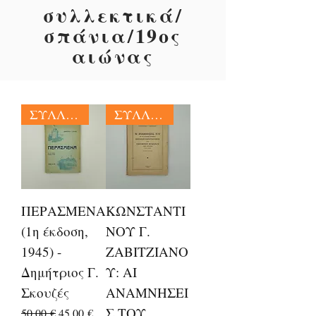
συλλεκτικά/
σπάνια/19ος
αιώνας
ΣΥΛΛΕΚΤΙΚΑ
ΣΥΛΛΕΚΤΙΚΑ
ΠΕΡΑΣΜΕΝΑ
ΚΩΝΣΤΑΝΤΙ
(1η έκδοση,
ΝΟΥ Γ.
1945) -
ΖΑΒΙΤΖΙΑΝΟ
Δημήτριος Γ.
Υ: ΑΙ
Σκουζές
ΑΝΑΜΝΗΣΕΙ
Σ ΤΟΥ...
Κανονική τιμή
Τιμή Έκπτωσης
50,00 €
45,00 €