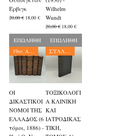
Έρβιγκ
Wilhelm
Wundt
Κανονική τιμή
Τιμή Έκπτωσης
20,00 €
18,00 €
Κανονική τιμή
Τιμή Έκπτωσης
20,00 €
18,00 €
ΕΠΩΛΗΘΗ
ΕΠΩΛΗΘΗ
19ος ΑΙΩΝΑΣ
ΣΥΛΛΕΚΤΙΚΑ
ΟΙ
ΤΟΞΙΚΟΛΟΓΙ
ΔΙΚΑΣΤΙΚΟΙ
Α ΚΛΙΝΙΚΗ
ΝΟΜΟΙ ΤΗΣ
ΚΑΙ
ΕΛΛΑΔΟΣ (6
ΙΑΤΡΟΔΙΚΑΣ
τόμοι, 1886) -
ΤΙΚΗ,