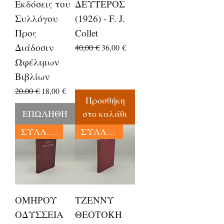
Εκδόσεις του
ΔΕΥΤΕΡΟΣ
Συλλόγου
(1926) - F. J.
Προς
Collet
Διάδοσιν
Κανονική τιμή
Τιμή Έκπτωσης
40,00 €
36,00 €
Ωφέλιμων
Βιβλίων
Κανονική τιμή
Τιμή Έκπτωσης
20,00 €
18,00 €
Προσθήκη
ΕΠΩΛΗΘΗ
στο καλάθι
ΣΥΛΛΕΚΤΙΚΑ
ΣΥΛΛΕΚΤΙΚΑ
ΟΜΗΡΟΥ
ΤΖΕΝΝΥ
ΟΔΥΣΣΕΙΑ
ΘΕΟΤΟΚΗ