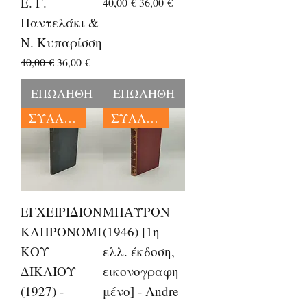
Ε. Γ.
Κανονική τιμή
Τιμή Έκπτωσης
40,00 €
36,00 €
Παντελάκι &
Ν. Κυπαρίσση
Κανονική τιμή
Τιμή Έκπτωσης
40,00 €
36,00 €
ΕΠΩΛΗΘΗ
ΕΠΩΛΗΘΗ
ΣΥΛΛΕΚΤΙΚΑ
ΣΥΛΛΕΚΤΙΚΑ
ΕΓΧΕΙΡΙΔΙΟΝ
ΜΠΑΫΡΟΝ
ΚΛΗΡΟΝΟΜΙ
(1946) [1η
ΚΟΥ
ελλ. έκδοση,
ΔΙΚΑΙΟΥ
εικονογραφη
(1927) -
μένο] - Andre